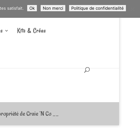
ARTICLES 0
s satisfait.
Ok
Non merci
Politique de confidentialité
s
Kits & Créas
ropriété de Craie ‘N Co __