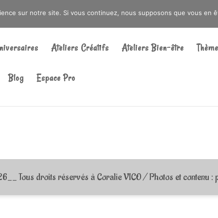
DRÉ OU DANS LA MÉTROPOLE LILLOISE
CRAIENCO@GMAIL.COM
rience sur notre site. Si vous continuez, nous supposons que vous en ête
Recherche
de
niversaires
Ateliers Créatifs
Ateliers Bien-être
Thème
produits
Blog
Espace Pro
_ Tous droits réservés à Coralie VICO / Photos et contenu : p