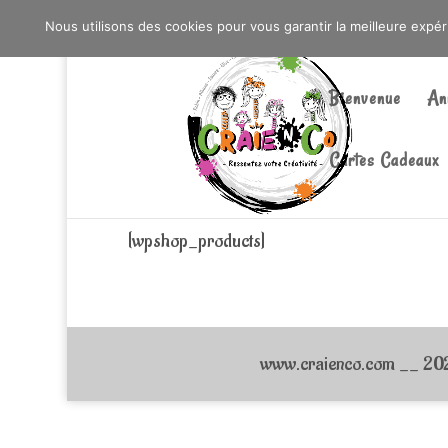
0603176412 - RDV CHEZ SO WATT À SAINT AN
Nous utilisons des cookies pour vous garantir la meilleure expé
Bienvenue
An
Cartes Cadeaux
[wpshop_products]
www.craienco.com __ 2026_