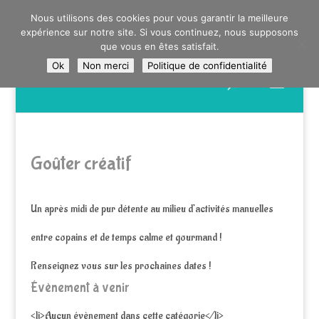
0603176412 - RDV CHEZ SO WATT À SAINT ANDRÉ OU
Nous utilisons des cookies pour vous garantir la meilleure
DANS LA MÉTROPOLE LILLOISE
expérience sur notre site. Si vous continuez, nous supposons
CRAIENCO@GMAIL.COM
que vous en êtes satisfait.
Ok
Non merci
Politique de confidentialité
Recherche
de
produits
Goûter créatif
Un après midi de pur détente au milieu d’activités manuelles
entre copains et de temps calme et gourmand !
Renseignez vous sur les prochaines dates !
Évènement à venir
<li>Aucun évènement dans cette catégorie</li>