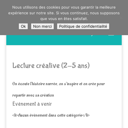
0603176412 - RDV CHEZ SO WATT À SAINT ANDRÉ OU
Nous utilisons des cookies pour vous garantir la meilleure
DANS LA MÉTROPOLE LILLOISE
expérience sur notre site. Si vous continuez, nous supposons
CRAIENCO@GMAIL.COM
que vous en êtes satisfait.
Ok
Non merci
Politique de confidentialité
Recherche
de
produits
Lecture créative (2-5 ans)
On écoute l’histoire narrée, on s’inspire et on crée pour
repartir avec sa création
Évènement à venir
<li>Aucun évènement dans cette catégorie</li>