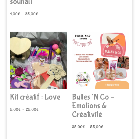
souhait
Plage
4,00
€
–
25,00
€
de
prix :
4,00€
à
25,00€
Kit créatif : Love
Bulles ‘N Co –
Emotions &
Plage
5,00
€
–
25,00
€
Créativité
de
prix :
Plage
35,00
€
–
55,00
€
5,00€
de