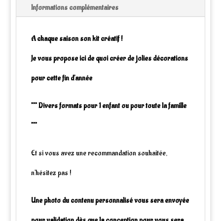
Craienco
Informations complémentaires
A chaque saison son kit créatif !
Je vous propose ici de quoi créer de jolies décorations
pour cette fin d'année
*** Divers formats pour 1 enfant ou pour toute la famille
***
Et si vous avez une recommandation souhaitée,
n'hésitez pas !
Une photo du contenu personnalisé vous sera envoyée
pour validation dès que la conception pour vous sera