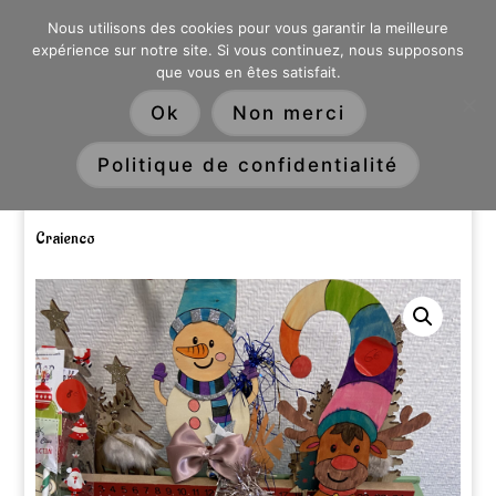
0603176412 - RDV CHEZ SO WATT À SAINT ANDRÉ OU
Nous utilisons des cookies pour vous garantir la meilleure
DANS LA MÉTROPOLE LILLOISE
expérience sur notre site. Si vous continuez, nous supposons
CRAIENCO@GMAIL.COM
que vous en êtes satisfait.
Recherche
Ok
Non merci
de
produits
Politique de confidentialité
Accueil
/
Kits
/
Activités manuelles
/ Box créative Noël –
Craienco