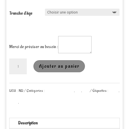
Tranche d'âge
Merci de préciser au besoin :
quantité
Ajouter au panier
de
Box
UGS :
ND
Catégories :
Activités manuelles
,
Kits
,
noel
Étiquettes :
atelier
,
créative
enfant
,
evenement
Noël
-
Description