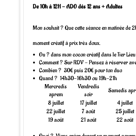
De 10h à 12H - ADO dés 12 ans + Adultes
Mon souhait ? Que cette séance en matinée de 2h v
moment créatif à prix très doux.
Ou ? dans mon cocon créatif dans le Tier Lieu 
Comment ? Sur RDV - Pensez à réserver av
Combien ? 30€ puis 20€ pour ton duo
Quand ? 14h30-16h30 ou 19h-21h
Mercredis
Vendredis
Samedis ap
aprem
soir
8 juillet
17 juillet
4 juillet
22 juillet
7 août
25 juillet
19 août
21 août
22 août
Quoi ? Viens créer durant un moment gourm