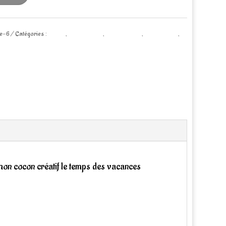
le-6
Catégories :
Atelier
,
Atelier enfant
,
Atelier famille
,
Coups de ♡
,
 mon cocon créatif le temps des vacances