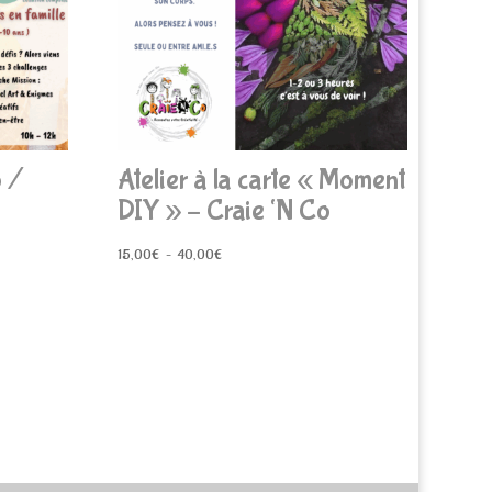
 /
Atelier à la carte « Moment
DIY » – Craie ‘N Co
Plage
15,00
€
–
40,00
€
de
prix :
15,00€
à
40,00€