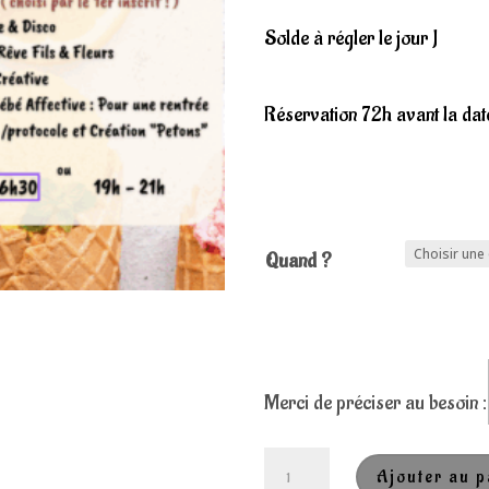
Solde à régler le jour J
Réservation 72h avant la dat
Quand ?
Merci de préciser au besoin :
quantité
Ajouter au p