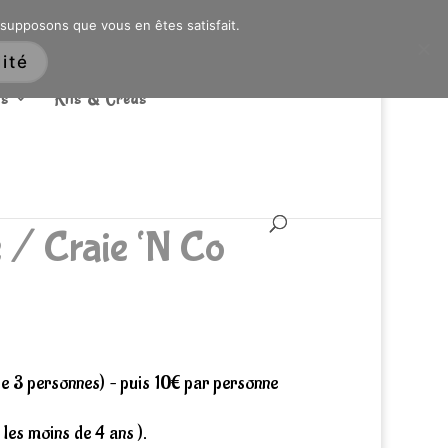
ARTICLES 0
 supposons que vous en êtes satisfait.
ité
s
Kits & Créas
 / Craie ‘N Co
que 3 personnes) – puis 10€ par personne
les moins de 4 ans ).