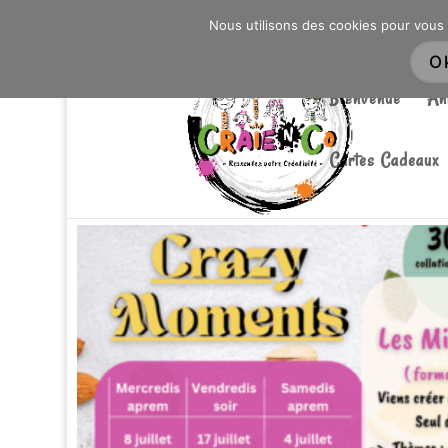
0603176412 - RDV CHEZ SO WATT À SAINT AN
Nous utilisons des cookies pour vous 
O
Bienvenue
An
Cartes Cadeaux
Accueil
/
Atelier
/ Miam’s d’été / Craie ‘N Co