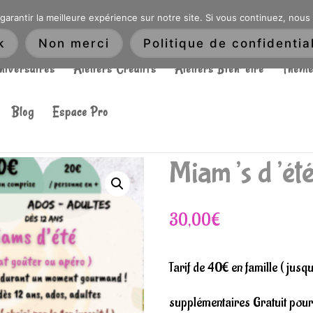
DRÉ OU DANS LA MÉTROPOLE LILLOISE
CRAIENCO@GMAIL.COM
garantir la meilleure expérience sur notre site. Si vous continuez, nous
Recherche
k
Non merci
Politique de confidential
de
niversaires
Ateliers Créatifs
Ateliers Bien-être
Thème
produits
Blog
Espace Pro
Miam’s d’été
30,00
€
Tarif de 40€ en famille ( jus
supplémentaires Gratuit pour 