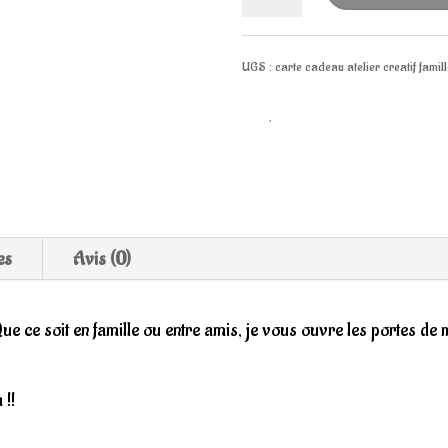
de
UGS :
carte cadeau atelier creatif famil
Miam's
event
,
vacances
d'été
/
Craie
es
Avis (0)
'N
e ce soit en famille ou entre amis, je vous ouvre les portes de
Co
 !!