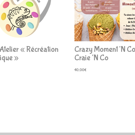
Atelier « Récréation
Crazy Moment’N Co
ique »
Craie ‘N Co
40,00
€