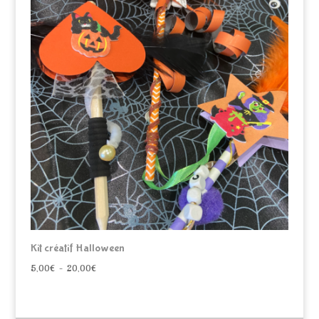
Kit créatif Halloween
Plage
5,00
€
–
20,00
€
de
prix :
5,00€