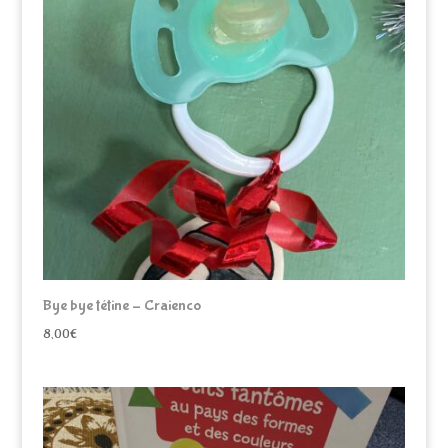
au
plus
ancien
Bye bye tétine – Craienco
8,00
€