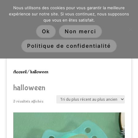
0603176412 - RDV CHEZ SO WATT À SAINT ANDRÉ OU
Nous utilisons des cookies pour vous garantir la meilleure
DANS LA MÉTROPOLE LILLOISE
expérience sur notre site. Si vous continuez, nous supposons
CRAIENCO@GMAIL.COM
que vous en êtes satisfait.
Recherche
Ok
Non merci
de
produits
Politique de confidentialité
Accueil
/ halloween
halloween
Trié
3 résultats affichés
du
plus
récent