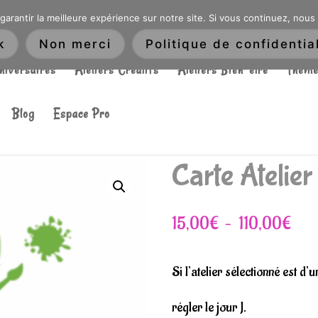
DRÉ OU DANS LA MÉTROPOLE LILLOISE
CRAIENCO@GMAIL.COM
garantir la meilleure expérience sur notre site. Si vous continuez, nous
Recherche
k
Non merci
Politique de confidential
de
niversaires
Ateliers Créatifs
Ateliers Bien-être
Thème
produits
Blog
Espace Pro
Carte Atelier
Pla
15,00
€
–
110,00
€
de
Si l’atelier sélectionné est d
prix 
régler le jour J.