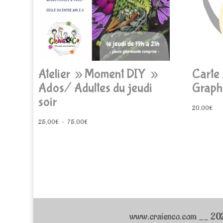
Atelier » Moment DIY »
Carte 
Ados/ Adultes du jeudi
Graph
soir
20,00
€
Plage
25,00
€
–
75,00
€
de
prix :
25,00€
à
75,00€
www.craienco.com __ 2026_