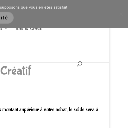
ARTICLES 0
 supposons que vous en êtes satisfait.
ité
s
Kits & Créas
 Créatif
ge
’un montant supérieur à votre achat, le solde sera à
: