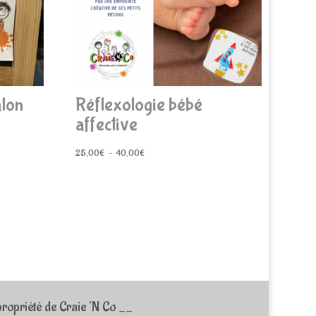
alon
Réflexologie bébé
affective
Plage
25,00
€
–
40,00
€
de
prix :
25,00€
à
40,00€
ropriété de Craie ‘N Co __