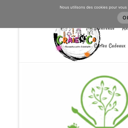
0603176412 - RDV CHEZ SO WATT À SAINT AN
Nous utilisons des cookies pour vous 
O
Bienvenue
An
Cartes Cadeaux
Accueil
/
Atelier
/ Carte Atelier Créatif