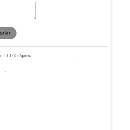
anier
le-1-1-1
Catégories :
Activités 0- 3 ans
,
Atelier
,
Atelier ado/adulte
,
eau
,
evenement
,
event