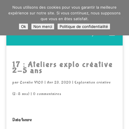
0603176412 - RDV CHEZ SO WATT À SAINT ANDRÉ OU
Nous utilisons des cookies pour vous garantir la meilleure
DANS LA MÉTROPOLE LILLOISE
expérience sur notre site. Si vous continuez, nous supposons
CRAIENCO@GMAIL.COM
que vous en êtes satisfait.
Ok
Non merci
Politique de confidentialité
Recherche
de
produits
17 : Ateliers explo créative
2-5 ans
par
Coralie VICO
|
Avr 23, 2020
|
Exploration créative
(2-5 ans)
|
0 commentaires
Date/heure