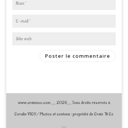
www.craienco.com __ 2026__ Tous droits réservés à
Coralie VICO / Photos et contenu : propriété de Craie ‘N Co
__