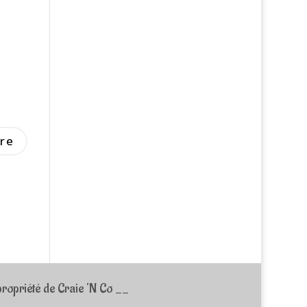
ropriété de Craie ‘N Co __