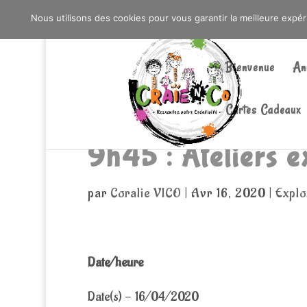
0603176412 - RDV CHEZ SO WATT À SAINT AN
Nous utilisons des cookies pour vous garantir la meilleure expé
Bienvenue
An
Cartes Cadeaux
9h45 : Ateliers 
par
Coralie VICO
|
Avr 16, 2020
|
Explo
Date/heure
Date(s) - 16/04/2020