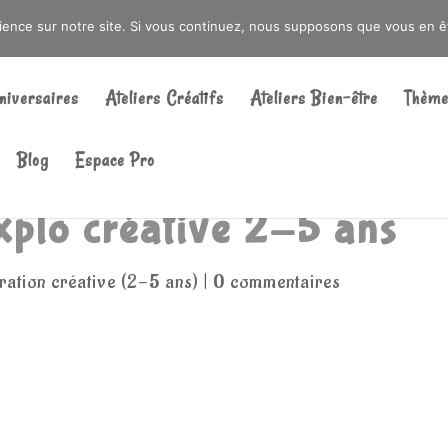
DRÉ OU DANS LA MÉTROPOLE LILLOISE
CRAIENCO@GMAIL.COM
rience sur notre site. Si vous continuez, nous supposons que vous en ête
Recherche
de
niversaires
Ateliers Créatifs
Ateliers Bien-être
Thème
produits
Blog
Espace Pro
explo créative 2-5 ans
ration créative (2-5 ans)
|
0 commentaires