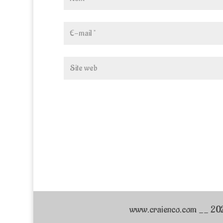
www.craienco.com __ 2026_