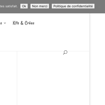
ARTICLES 0
s satisfait.
Ok
Non merci
Politique de confidentialité
s
Kits & Créas