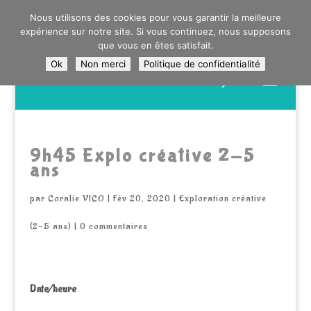
0603176412 - RDV CHEZ SO WATT À SAINT ANDRÉ OU
Nous utilisons des cookies pour vous garantir la meilleure
DANS LA MÉTROPOLE LILLOISE
expérience sur notre site. Si vous continuez, nous supposons
CRAIENCO@GMAIL.COM
que vous en êtes satisfait.
Ok
Non merci
Politique de confidentialité
Recherche
de
produits
9h45 Explo créative 2-5
ans
par
Coralie VICO
|
Fév 20, 2020
|
Exploration créative
(2-5 ans)
|
0 commentaires
Date/heure