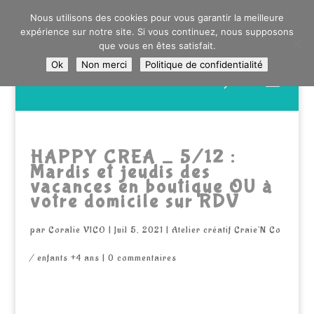
0603176412 - RDV CHEZ SO WATT À SAINT ANDRÉ OU
Nous utilisons des cookies pour vous garantir la meilleure
DANS LA MÉTROPOLE LILLOISE
expérience sur notre site. Si vous continuez, nous supposons
CRAIENCO@GMAIL.COM
que vous en êtes satisfait.
Ok
Non merci
Politique de confidentialité
Recherche
de
produits
HAPPY CREA _ 5/12 :
Mardis et jeudis des
vacances en boutique OU à
votre domicile sur RDV
par
Coralie VICO
|
Juil 5, 2021
|
Atelier créatif Craie'N Co
/ enfants +4 ans
|
0 commentaires