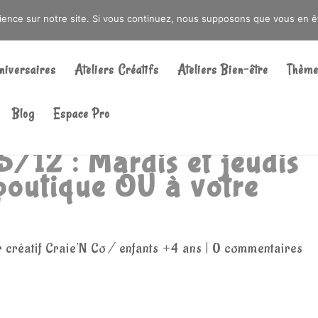
DRÉ OU DANS LA MÉTROPOLE LILLOISE
CRAIENCO@GMAIL.COM
rience sur notre site. Si vous continuez, nous supposons que vous en ête
Recherche
de
niversaires
Ateliers Créatifs
Ateliers Bien-être
Thème
produits
Blog
Espace Pro
12 : Mardis et jeudis
boutique OU à votre
V
r créatif Craie'N Co / enfants +4 ans
|
0 commentaires