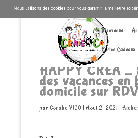
0603176412 - RDV CHEZ SO WATT À SAINT AN
Nous utilisons des cookies pour vous garantir la meilleure expé
Bienvenue
An
Cartes Cadeaux
HAPPY CREA _ 5/
des vacances en 
domicile sur RD
par
Coralie VICO
|
Août 2, 2021
|
Atelie