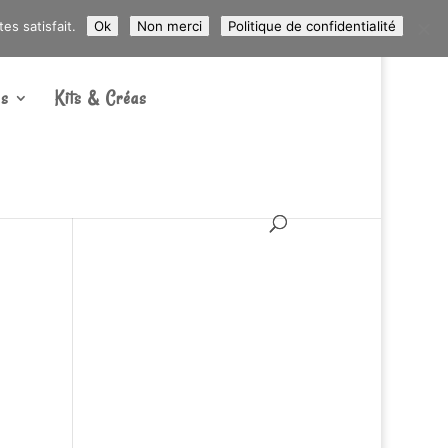
ARTICLES 0
s satisfait.
Ok
Non merci
Politique de confidentialité
s
Kits & Créas