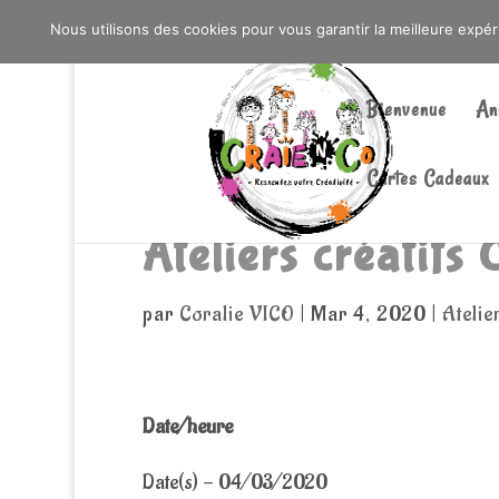
0603176412 - RDV CHEZ SO WATT À SAINT AN
Nous utilisons des cookies pour vous garantir la meilleure expé
Bienvenue
An
Cartes Cadeaux
Ateliers créatifs
par
Coralie VICO
|
Mar 4, 2020
|
Atelie
Date/heure
Date(s) - 04/03/2020