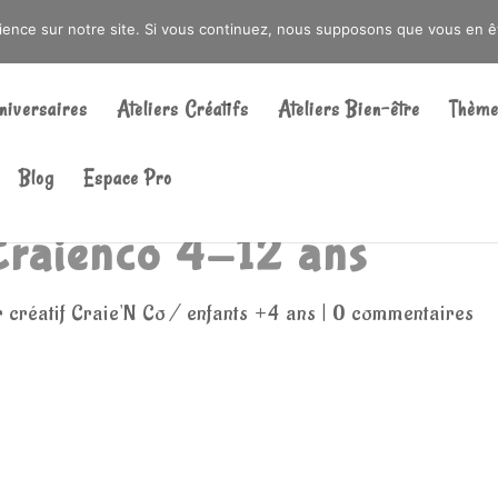
DRÉ OU DANS LA MÉTROPOLE LILLOISE
CRAIENCO@GMAIL.COM
rience sur notre site. Si vous continuez, nous supposons que vous en ête
Recherche
de
niversaires
Ateliers Créatifs
Ateliers Bien-être
Thème
produits
Blog
Espace Pro
 Craienco 4-12 ans
r créatif Craie'N Co / enfants +4 ans
|
0 commentaires