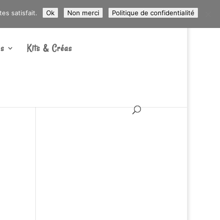
ARTICLES 0
s satisfait.
Ok
Non merci
Politique de confidentialité
s
Kits & Créas