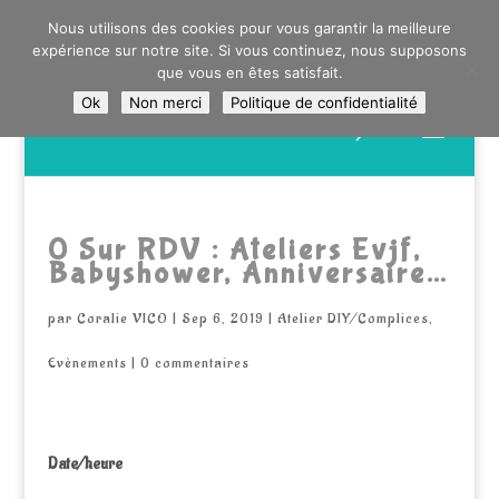
0603176412 - RDV CHEZ SO WATT À SAINT ANDRÉ OU
Nous utilisons des cookies pour vous garantir la meilleure
DANS LA MÉTROPOLE LILLOISE
expérience sur notre site. Si vous continuez, nous supposons
CRAIENCO@GMAIL.COM
que vous en êtes satisfait.
Ok
Non merci
Politique de confidentialité
Recherche
de
produits
0 Sur RDV : Ateliers Evjf,
Babyshower, Anniversaire…
par
Coralie VICO
|
Sep 6, 2019
|
Atelier DIY/Complices
,
Evènements
|
0 commentaires
Date/heure