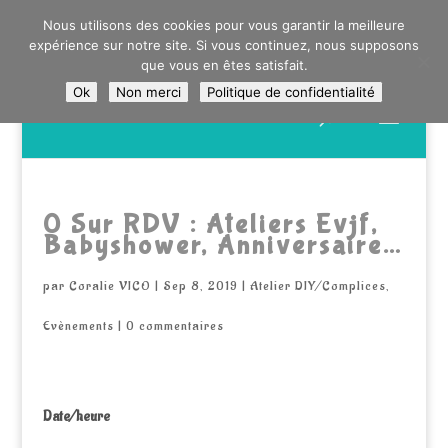
0603176412 - RDV CHEZ SO WATT À SAINT ANDRÉ OU
Nous utilisons des cookies pour vous garantir la meilleure
DANS LA MÉTROPOLE LILLOISE
expérience sur notre site. Si vous continuez, nous supposons
CRAIENCO@GMAIL.COM
que vous en êtes satisfait.
Ok
Non merci
Politique de confidentialité
Recherche
de
produits
0 Sur RDV : Ateliers Evjf,
Babyshower, Anniversaire…
par
Coralie VICO
|
Sep 8, 2019
|
Atelier DIY/Complices
,
Evènements
|
0 commentaires
Date/heure