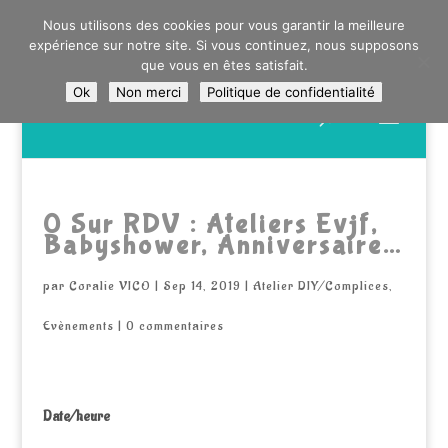
0603176412 - RDV CHEZ SO WATT À SAINT ANDRÉ OU
Nous utilisons des cookies pour vous garantir la meilleure
DANS LA MÉTROPOLE LILLOISE
expérience sur notre site. Si vous continuez, nous supposons
CRAIENCO@GMAIL.COM
que vous en êtes satisfait.
Ok
Non merci
Politique de confidentialité
Recherche
de
produits
0 Sur RDV : Ateliers Evjf,
Babyshower, Anniversaire…
par
Coralie VICO
|
Sep 14, 2019
|
Atelier DIY/Complices
,
Evènements
|
0 commentaires
Date/heure