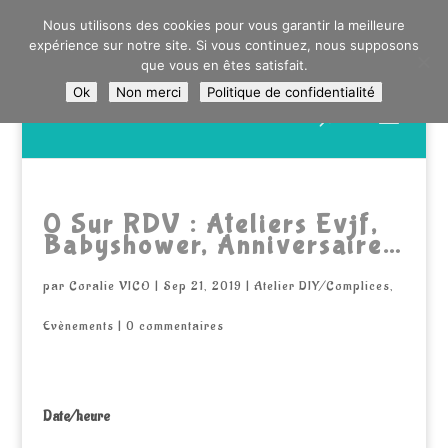
0603176412 - RDV CHEZ SO WATT À SAINT ANDRÉ OU
Nous utilisons des cookies pour vous garantir la meilleure
DANS LA MÉTROPOLE LILLOISE
expérience sur notre site. Si vous continuez, nous supposons
CRAIENCO@GMAIL.COM
que vous en êtes satisfait.
Ok
Non merci
Politique de confidentialité
Recherche
de
produits
0 Sur RDV : Ateliers Evjf,
Babyshower, Anniversaire…
par
Coralie VICO
|
Sep 21, 2019
|
Atelier DIY/Complices
,
Evènements
|
0 commentaires
Date/heure