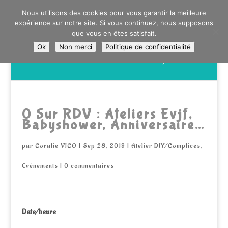
0603176412 - RDV CHEZ SO WATT À SAINT ANDRÉ OU
Nous utilisons des cookies pour vous garantir la meilleure
DANS LA MÉTROPOLE LILLOISE
expérience sur notre site. Si vous continuez, nous supposons
CRAIENCO@GMAIL.COM
que vous en êtes satisfait.
Ok
Non merci
Politique de confidentialité
Recherche
de
produits
0 Sur RDV : Ateliers Evjf,
Babyshower, Anniversaire…
par
Coralie VICO
|
Sep 28, 2019
|
Atelier DIY/Complices
,
Evènements
|
0 commentaires
Date/heure