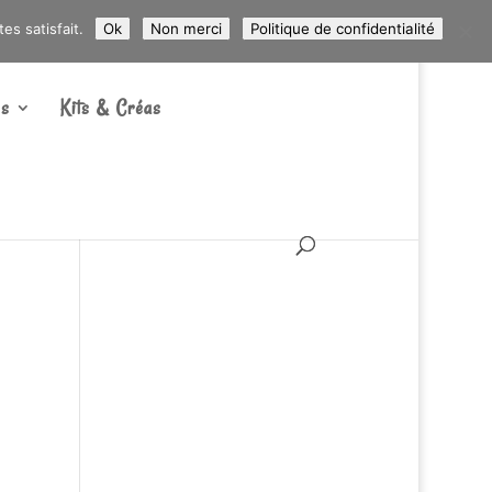
ARTICLES 0
s satisfait.
Ok
Non merci
Politique de confidentialité
s
Kits & Créas