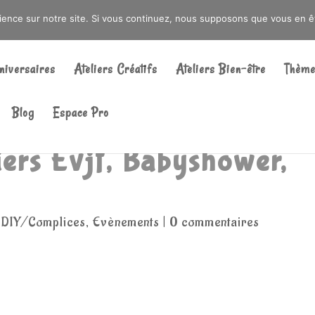
DRÉ OU DANS LA MÉTROPOLE LILLOISE
CRAIENCO@GMAIL.COM
rience sur notre site. Si vous continuez, nous supposons que vous en ête
Recherche
de
niversaires
Ateliers Créatifs
Ateliers Bien-être
Thème
produits
Blog
Espace Pro
iers Evjf, Babyshower,
r DIY/Complices
,
Evènements
|
0 commentaires