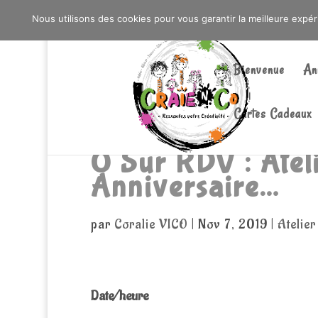
0603176412 - RDV CHEZ SO WATT À SAINT AN
Nous utilisons des cookies pour vous garantir la meilleure expé
Bienvenue
An
Cartes Cadeaux
0 Sur RDV : Atel
Anniversaire…
par
Coralie VICO
|
Nov 7, 2019
|
Atelie
Date/heure