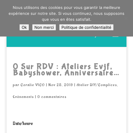
0603176412 - RDV CHEZ SO WATT À SAINT ANDRÉ OU
Nous utilisons des cookies pour vous garantir la meilleure
DANS LA MÉTROPOLE LILLOISE
expérience sur notre site. Si vous continuez, nous supposons
CRAIENCO@GMAIL.COM
que vous en êtes satisfait.
Ok
Non merci
Politique de confidentialité
Recherche
de
produits
0 Sur RDV : Ateliers Evjf,
Babyshower, Anniversaire…
par
Coralie VICO
|
Nov 25, 2019
|
Atelier DIY/Complices
,
Evènements
|
0 commentaires
Date/heure