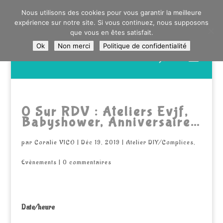
0603176412 - RDV CHEZ SO WATT À SAINT ANDRÉ OU
Nous utilisons des cookies pour vous garantir la meilleure
DANS LA MÉTROPOLE LILLOISE
expérience sur notre site. Si vous continuez, nous supposons
CRAIENCO@GMAIL.COM
que vous en êtes satisfait.
Ok
Non merci
Politique de confidentialité
Recherche
de
produits
0 Sur RDV : Ateliers Evjf,
Babyshower, Anniversaire…
par
Coralie VICO
|
Déc 19, 2019
|
Atelier DIY/Complices
,
Evènements
|
0 commentaires
Date/heure