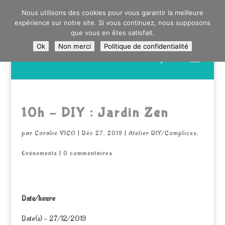
0603176412 - RDV CHEZ SO WATT À SAINT ANDRÉ OU
Nous utilisons des cookies pour vous garantir la meilleure
DANS LA MÉTROPOLE LILLOISE
expérience sur notre site. Si vous continuez, nous supposons
CRAIENCO@GMAIL.COM
que vous en êtes satisfait.
Ok
Non merci
Politique de confidentialité
Recherche
de
produits
10h – DIY : Jardin Zen
par
Coralie VICO
|
Déc 27, 2019
|
Atelier DIY/Complices
,
Evènements
|
0 commentaires
Date/heure
Date(s) - 27/12/2019