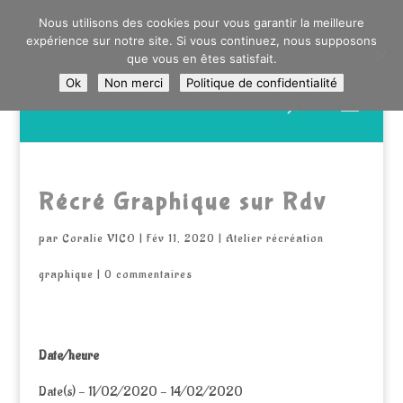
0603176412 - RDV CHEZ SO WATT À SAINT ANDRÉ OU
Nous utilisons des cookies pour vous garantir la meilleure
DANS LA MÉTROPOLE LILLOISE
expérience sur notre site. Si vous continuez, nous supposons
CRAIENCO@GMAIL.COM
que vous en êtes satisfait.
Ok
Non merci
Politique de confidentialité
Recherche
de
produits
Récré Graphique sur Rdv
par
Coralie VICO
|
Fév 11, 2020
|
Atelier récréation
graphique
|
0 commentaires
Date/heure
Date(s) - 11/02/2020 - 14/02/2020