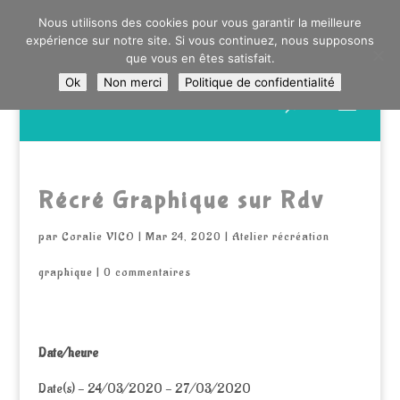
0603176412 - RDV CHEZ SO WATT À SAINT ANDRÉ OU
Nous utilisons des cookies pour vous garantir la meilleure
DANS LA MÉTROPOLE LILLOISE
expérience sur notre site. Si vous continuez, nous supposons
CRAIENCO@GMAIL.COM
que vous en êtes satisfait.
Ok
Non merci
Politique de confidentialité
Recherche
de
produits
Récré Graphique sur Rdv
par
Coralie VICO
|
Mar 24, 2020
|
Atelier récréation
graphique
|
0 commentaires
Date/heure
Date(s) - 24/03/2020 - 27/03/2020