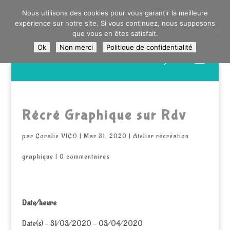
0603176412 - RDV CHEZ SO WATT À SAINT ANDRÉ OU
Nous utilisons des cookies pour vous garantir la meilleure
DANS LA MÉTROPOLE LILLOISE
expérience sur notre site. Si vous continuez, nous supposons
CRAIENCO@GMAIL.COM
que vous en êtes satisfait.
Ok
Non merci
Politique de confidentialité
Recherche
de
produits
Récré Graphique sur Rdv
par
Coralie VICO
|
Mar 31, 2020
|
Atelier récréation
graphique
|
0 commentaires
Date/heure
Date(s) - 31/03/2020 - 03/04/2020