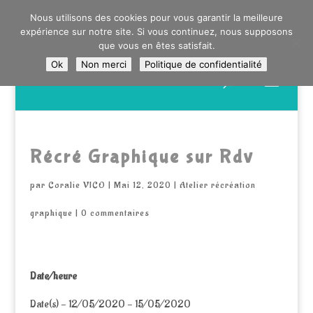
0603176412 - RDV CHEZ SO WATT À SAINT ANDRÉ OU
Nous utilisons des cookies pour vous garantir la meilleure
DANS LA MÉTROPOLE LILLOISE
expérience sur notre site. Si vous continuez, nous supposons
CRAIENCO@GMAIL.COM
que vous en êtes satisfait.
Ok
Non merci
Politique de confidentialité
Recherche
de
produits
Récré Graphique sur Rdv
par
Coralie VICO
|
Mai 12, 2020
|
Atelier récréation
graphique
|
0 commentaires
Date/heure
Date(s) - 12/05/2020 - 15/05/2020