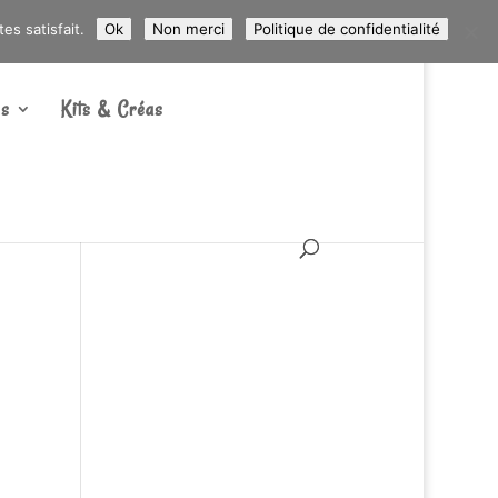
ARTICLES 0
s satisfait.
Ok
Non merci
Politique de confidentialité
s
Kits & Créas