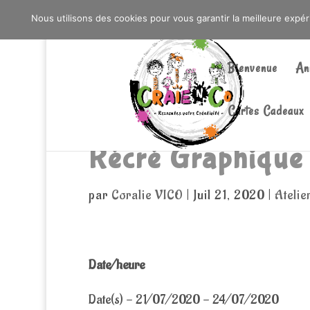
0603176412 - RDV CHEZ SO WATT À SAINT AN
Nous utilisons des cookies pour vous garantir la meilleure expé
Bienvenue
An
Cartes Cadeaux
Récré Graphique
par
Coralie VICO
|
Juil 21, 2020
|
Atelie
Date/heure
Date(s) - 21/07/2020 - 24/07/2020