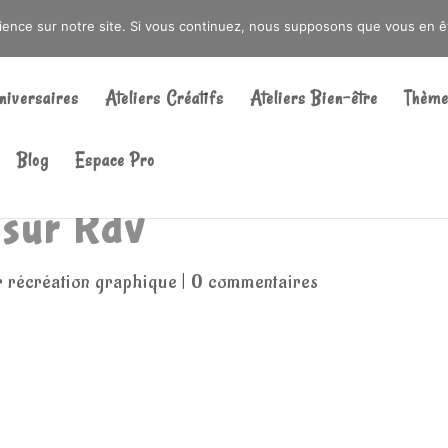
DRÉ OU DANS LA MÉTROPOLE LILLOISE
CRAIENCO@GMAIL.COM
rience sur notre site. Si vous continuez, nous supposons que vous en ête
Recherche
de
niversaires
Ateliers Créatifs
Ateliers Bien-être
Thème
produits
Blog
Espace Pro
 sur Rdv
r récréation graphique
|
0 commentaires