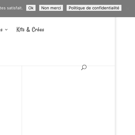
ARTICLES 0
s satisfait.
Ok
Non merci
Politique de confidentialité
s
Kits & Créas