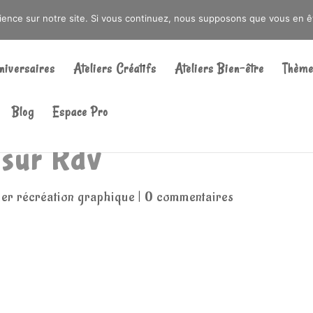
DRÉ OU DANS LA MÉTROPOLE LILLOISE
CRAIENCO@GMAIL.COM
rience sur notre site. Si vous continuez, nous supposons que vous en ête
Recherche
de
niversaires
Ateliers Créatifs
Ateliers Bien-être
Thème
produits
Blog
Espace Pro
 sur Rdv
ier récréation graphique
|
0 commentaires