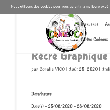
0603176412 - RDV CHEZ SO WATT À SAINT AN
Nous utilisons des cookies pour vous garantir la meilleure expé
Bienvenue
An
Cartes Cadeaux
Récré Graphique
par
Coralie VICO
|
Août 25, 2020
|
Atel
Date/heure
Date(s) - 25/08/2020 - 28/08/2020