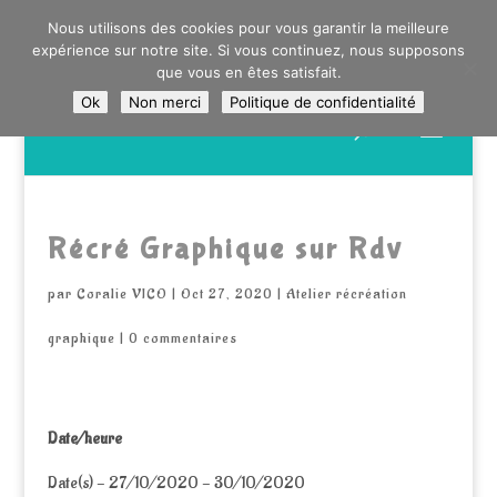
0603176412 - RDV CHEZ SO WATT À SAINT ANDRÉ OU
Nous utilisons des cookies pour vous garantir la meilleure
DANS LA MÉTROPOLE LILLOISE
expérience sur notre site. Si vous continuez, nous supposons
CRAIENCO@GMAIL.COM
que vous en êtes satisfait.
Ok
Non merci
Politique de confidentialité
Recherche
de
produits
Récré Graphique sur Rdv
par
Coralie VICO
|
Oct 27, 2020
|
Atelier récréation
graphique
|
0 commentaires
Date/heure
Date(s) - 27/10/2020 - 30/10/2020