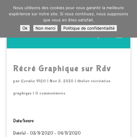
0603176412 - RDV CHEZ SO WATT À SAINT ANDRÉ OU
Nous utilisons des cookies pour vous garantir la meilleure
DANS LA MÉTROPOLE LILLOISE
expérience sur notre site. Si vous continuez, nous supposons
CRAIENCO@GMAIL.COM
que vous en êtes satisfait.
Ok
Non merci
Politique de confidentialité
Recherche
de
produits
Récré Graphique sur Rdv
par
Coralie VICO
|
Nov 3, 2020
|
Atelier récréation
graphique
|
0 commentaires
Date/heure
Date(s) - 03/11/2020 - 06/11/2020