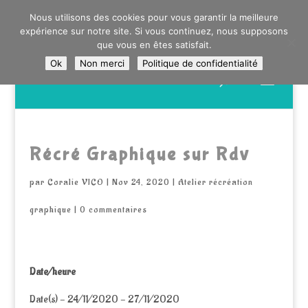
0603176412 - RDV CHEZ SO WATT À SAINT ANDRÉ OU
Nous utilisons des cookies pour vous garantir la meilleure
DANS LA MÉTROPOLE LILLOISE
expérience sur notre site. Si vous continuez, nous supposons
CRAIENCO@GMAIL.COM
que vous en êtes satisfait.
Ok
Non merci
Politique de confidentialité
Recherche
de
produits
Récré Graphique sur Rdv
par
Coralie VICO
|
Nov 24, 2020
|
Atelier récréation
graphique
|
0 commentaires
Date/heure
Date(s) - 24/11/2020 - 27/11/2020