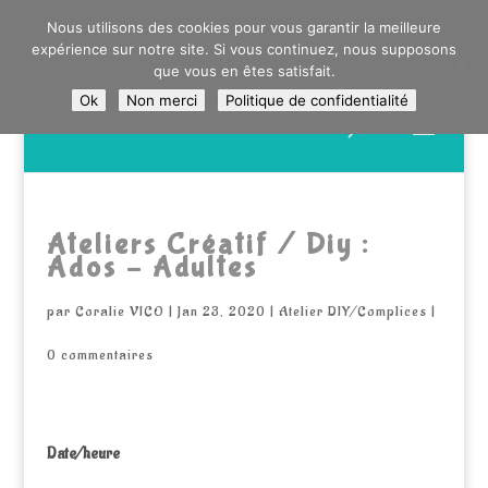
0603176412 - RDV CHEZ SO WATT À SAINT ANDRÉ OU
Nous utilisons des cookies pour vous garantir la meilleure
DANS LA MÉTROPOLE LILLOISE
expérience sur notre site. Si vous continuez, nous supposons
CRAIENCO@GMAIL.COM
que vous en êtes satisfait.
Ok
Non merci
Politique de confidentialité
Recherche
de
produits
Ateliers Créatif / Diy :
Ados – Adultes
par
Coralie VICO
|
Jan 23, 2020
|
Atelier DIY/Complices
|
0 commentaires
Date/heure