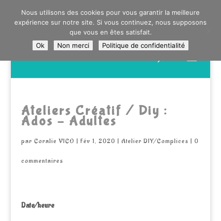
0603176412 - RDV CHEZ SO WATT À SAINT ANDRÉ OU
Nous utilisons des cookies pour vous garantir la meilleure
DANS LA MÉTROPOLE LILLOISE
expérience sur notre site. Si vous continuez, nous supposons
CRAIENCO@GMAIL.COM
que vous en êtes satisfait.
Ok
Non merci
Politique de confidentialité
Recherche
de
produits
Ateliers Créatif / Diy :
Ados – Adultes
par
Coralie VICO
|
Fév 1, 2020
|
Atelier DIY/Complices
|
0
commentaires
Date/heure