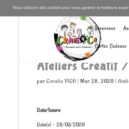
0603176412 - RDV CHEZ SO WATT À SAINT AN
Nous utilisons des cookies pour vous garantir la meilleure expé
Bienvenue
An
Cartes Cadeaux
Ateliers Créatif 
par
Coralie VICO
|
Mar 28, 2020
|
Atel
Date/heure
Date(s) - 28/03/2020