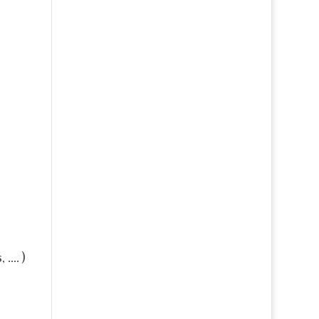
, …. )