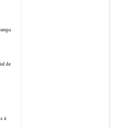
 temps
el de
as à