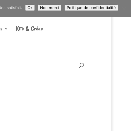
ARTICLES 0
s satisfait.
Ok
Non merci
Politique de confidentialité
s
Kits & Créas