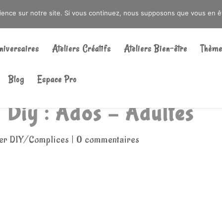
DRÉ OU DANS LA MÉTROPOLE LILLOISE
CRAIENCO@GMAIL.COM
rience sur notre site. Si vous continuez, nous supposons que vous en ête
Recherche
de
niversaires
Ateliers Créatifs
Ateliers Bien-être
Thème
produits
Blog
Espace Pro
/ Diy : Ados – Adultes
ier DIY/Complices
|
0 commentaires