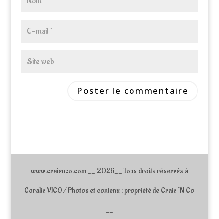
www.craienco.com __ 2026__ Tous droits réservés à
Coralie VICO / Photos et contenu : propriété de Craie ‘N Co
__