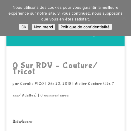
0603176412 - RDV CHEZ SO WATT À SAINT ANDRÉ OU
Nous utilisons des cookies pour vous garantir la meilleure
DANS LA MÉTROPOLE LILLOISE
expérience sur notre site. Si vous continuez, nous supposons
CRAIENCO@GMAIL.COM
que vous en êtes satisfait.
Ok
Non merci
Politique de confidentialité
Recherche
de
produits
0 Sur RDV – Couture/
Tricot
par
Coralie VICO
|
Déc 23, 2019
|
Atelier Couture (dès 7
ans/ Adultes)
|
0 commentaires
Date/heure