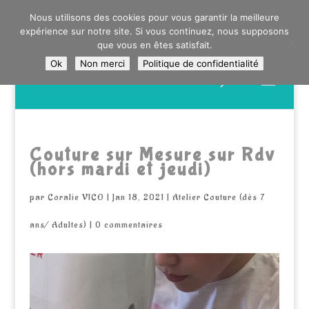
0603176412 - RDV CHEZ SO WATT À SAINT ANDRÉ OU
Nous utilisons des cookies pour vous garantir la meilleure
DANS LA MÉTROPOLE LILLOISE
expérience sur notre site. Si vous continuez, nous supposons
CRAIENCO@GMAIL.COM
que vous en êtes satisfait.
Ok
Non merci
Politique de confidentialité
Recherche
de
produits
Couture sur Mesure sur Rdv
(hors mardi et jeudi)
par
Coralie VICO
|
Jan 18, 2021
|
Atelier Couture (dès 7
ans/ Adultes)
|
0 commentaires