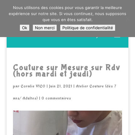
0603176412 - RDV CHEZ SO WATT À SAINT ANDRÉ OU
Nous utilisons des cookies pour vous garantir la meilleure
DANS LA MÉTROPOLE LILLOISE
expérience sur notre site. Si vous continuez, nous supposons
CRAIENCO@GMAIL.COM
que vous en êtes satisfait.
Ok
Non merci
Politique de confidentialité
Recherche
de
produits
Couture sur Mesure sur Rdv
(hors mardi et jeudi)
par
Coralie VICO
|
Juin 21, 2021
|
Atelier Couture (dès 7
ans/ Adultes)
|
0 commentaires