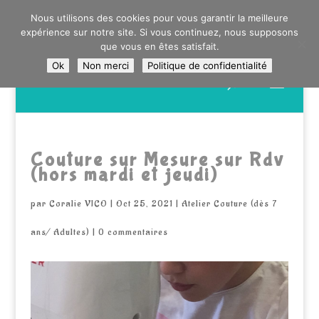
0603176412 - RDV CHEZ SO WATT À SAINT ANDRÉ OU
Nous utilisons des cookies pour vous garantir la meilleure
DANS LA MÉTROPOLE LILLOISE
expérience sur notre site. Si vous continuez, nous supposons
CRAIENCO@GMAIL.COM
que vous en êtes satisfait.
Ok
Non merci
Politique de confidentialité
Recherche
de
produits
Couture sur Mesure sur Rdv
(hors mardi et jeudi)
par
Coralie VICO
|
Oct 25, 2021
|
Atelier Couture (dès 7
ans/ Adultes)
|
0 commentaires