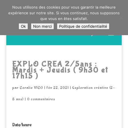
0603176412 - RDV CHEZ SO WATT À SAINT ANDRÉ OU
Nous utilisons des cookies pour vous garantir la meilleure
DANS LA MÉTROPOLE LILLOISE
expérience sur notre site. Si vous continuez, nous supposons
CRAIENCO@GMAIL.COM
que vous en êtes satisfait.
Ok
Non merci
Politique de confidentialité
Recherche
de
produits
EXPLO CREA 2/5ans :
Mardis + Jeudis ( 9h30 et
17h15 )
par
Coralie VICO
|
Fév 22, 2021
|
Exploration créative (2-
5 ans)
|
0 commentaires
Date/heure