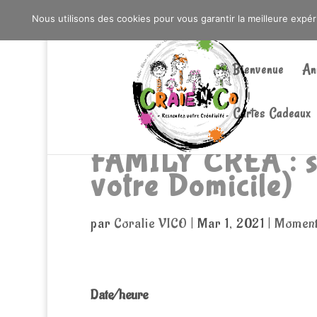
0603176412 - RDV CHEZ SO WATT À SAINT AN
Nous utilisons des cookies pour vous garantir la meilleure expé
Bienvenue
An
Cartes Cadeaux
FAMILY CREA : s
votre Domicile)
par
Coralie VICO
|
Mar 1, 2021
|
Moment 
Date/heure