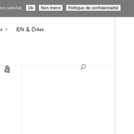
ARTICLES 0
s satisfait.
Ok
Non merci
Politique de confidentialité
s
Kits & Créas
 à