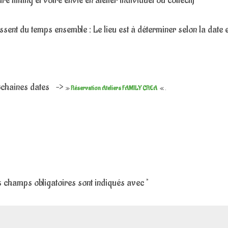
re timing et votre envie en atelier individuel ou collectif
ssent du temps ensemble : Le lieu est à déterminer selon la date e
rochaines dates –>
»
Réservation Ateliers FAMILY CREA
« .
 champs obligatoires sont indiqués avec
*