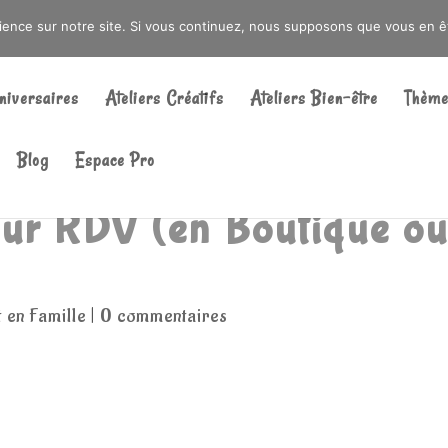
DRÉ OU DANS LA MÉTROPOLE LILLOISE
CRAIENCO@GMAIL.COM
rience sur notre site. Si vous continuez, nous supposons que vous en ête
Recherche
de
niversaires
Ateliers Créatifs
Ateliers Bien-être
Thème
produits
Blog
Espace Pro
ur RDV (en Boutique ou
en Famille
|
0 commentaires