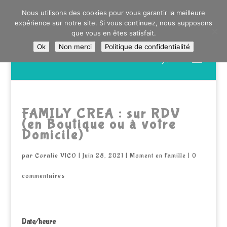
0603176412 - RDV CHEZ SO WATT À SAINT ANDRÉ OU
Nous utilisons des cookies pour vous garantir la meilleure
DANS LA MÉTROPOLE LILLOISE
expérience sur notre site. Si vous continuez, nous supposons
CRAIENCO@GMAIL.COM
que vous en êtes satisfait.
Ok
Non merci
Politique de confidentialité
Recherche
de
produits
FAMILY CREA : sur RDV
(en Boutique ou à votre
Domicile)
par
Coralie VICO
|
Juin 28, 2021
|
Moment en Famille
|
0
commentaires
Date/heure