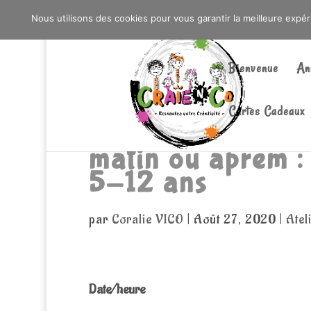
0603176412 - RDV CHEZ SO WATT À SAINT AN
Nous utilisons des cookies pour vous garantir la meilleure expé
Bienvenue
An
Cartes Cadeaux
matin ou aprem : 
5-12 ans
par
Coralie VICO
|
Août 27, 2020
|
Atel
Date/heure