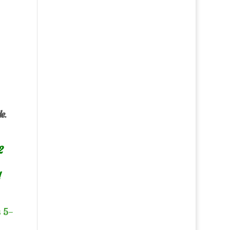
e.
2
!
s 5-