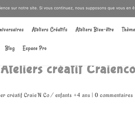
DRÉ OU DANS LA MÉTROPOLE LILLOISE
CRAIENCO@GMAIL.COM
rience sur notre site. Si vous continuez, nous supposons que vous en ête
Recherche
de
niversaires
Ateliers Créatifs
Ateliers Bien-être
Thème
produits
Blog
Espace Pro
Ateliers créatif Craienc
ier créatif Craie'N Co / enfants +4 ans
|
0 commentaires