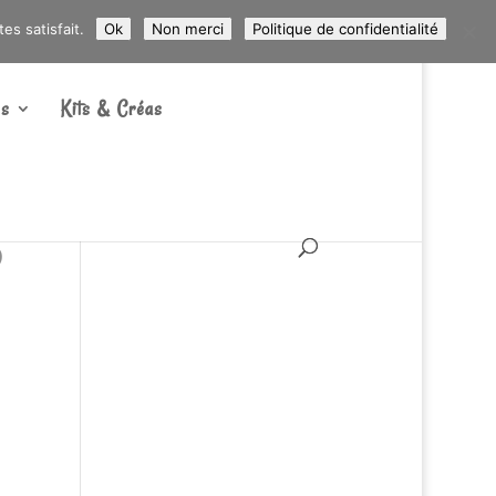
ARTICLES 0
s satisfait.
Ok
Non merci
Politique de confidentialité
s
Kits & Créas
o