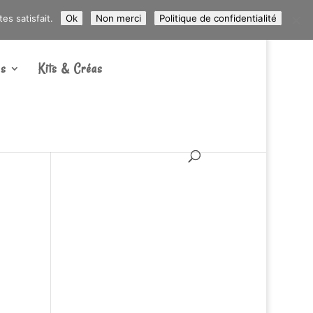
ARTICLES 0
s satisfait.
Ok
Non merci
Politique de confidentialité
s
Kits & Créas