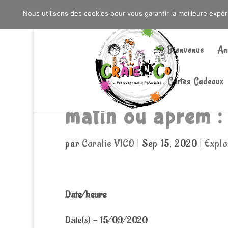
0603176412 - RDV CHEZ SO WATT À SAINT AN
Nous utilisons des cookies pour vous garantir la meilleure expé
Bienvenue
An
Cartes Cadeaux
matin ou aprem :
par
Coralie VICO
|
Sep 15, 2020
|
Explo
Date/heure
Date(s) - 15/09/2020