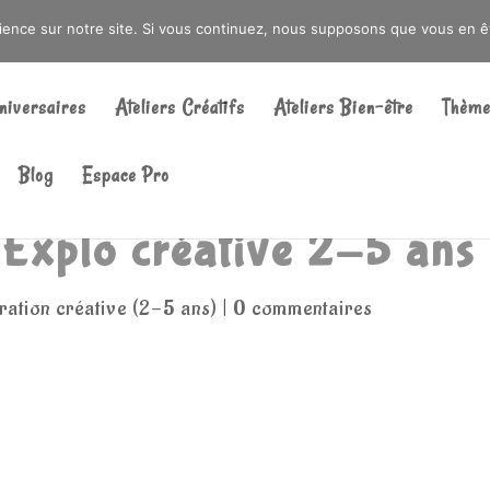
DRÉ OU DANS LA MÉTROPOLE LILLOISE
CRAIENCO@GMAIL.COM
rience sur notre site. Si vous continuez, nous supposons que vous en ête
Recherche
de
niversaires
Ateliers Créatifs
Ateliers Bien-être
Thème
produits
Blog
Espace Pro
 Explo créative 2-5 ans
ration créative (2-5 ans)
|
0 commentaires