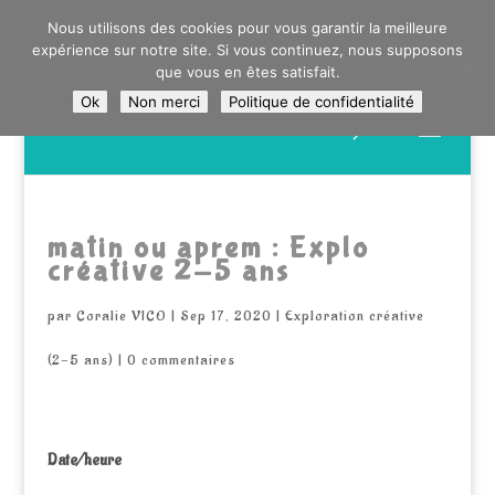
0603176412 - RDV CHEZ SO WATT À SAINT ANDRÉ OU
Nous utilisons des cookies pour vous garantir la meilleure
DANS LA MÉTROPOLE LILLOISE
expérience sur notre site. Si vous continuez, nous supposons
CRAIENCO@GMAIL.COM
que vous en êtes satisfait.
Ok
Non merci
Politique de confidentialité
Recherche
de
produits
matin ou aprem : Explo
créative 2-5 ans
par
Coralie VICO
|
Sep 17, 2020
|
Exploration créative
(2-5 ans)
|
0 commentaires
Date/heure