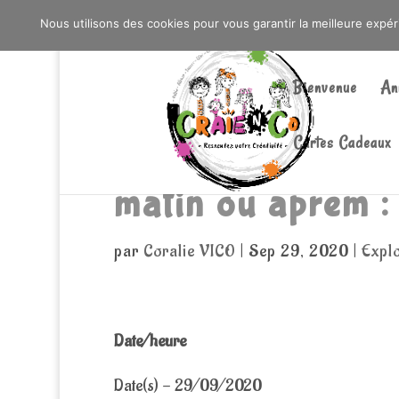
0603176412 - RDV CHEZ SO WATT À SAINT AN
Nous utilisons des cookies pour vous garantir la meilleure expé
Bienvenue
An
Cartes Cadeaux
matin ou aprem :
par
Coralie VICO
|
Sep 29, 2020
|
Explo
Date/heure
Date(s) - 29/09/2020