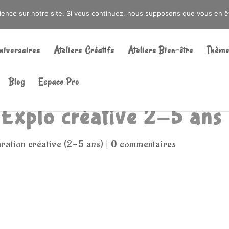
DRÉ OU DANS LA MÉTROPOLE LILLOISE
CRAIENCO@GMAIL.COM
rience sur notre site. Si vous continuez, nous supposons que vous en ête
Recherche
de
niversaires
Ateliers Créatifs
Ateliers Bien-être
Thème
produits
Blog
Espace Pro
 Explo créative 2-5 ans
ration créative (2-5 ans)
|
0 commentaires