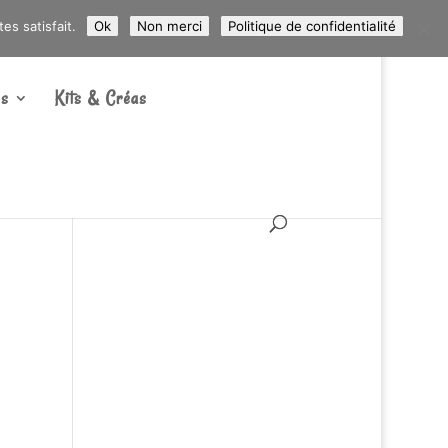
ARTICLES 0
s satisfait.
Ok
Non merci
Politique de confidentialité
s
Kits & Créas