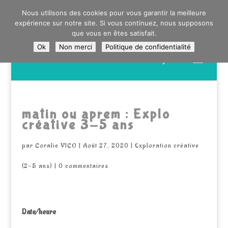
0603176412 - RDV CHEZ SO WATT À SAINT ANDRÉ OU
Nous utilisons des cookies pour vous garantir la meilleure
DANS LA MÉTROPOLE LILLOISE
expérience sur notre site. Si vous continuez, nous supposons
CRAIENCO@GMAIL.COM
que vous en êtes satisfait.
Ok
Non merci
Politique de confidentialité
Recherche
de
produits
matin ou aprem : Explo
créative 3-5 ans
par
Coralie VICO
|
Août 27, 2020
|
Exploration créative
(2-5 ans)
|
0 commentaires
Date/heure