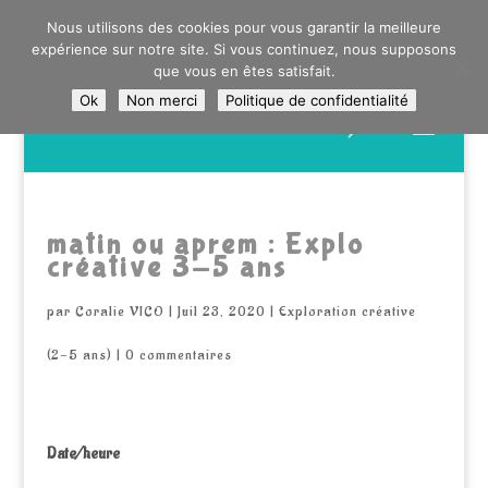
0603176412 - RDV CHEZ SO WATT À SAINT ANDRÉ OU
Nous utilisons des cookies pour vous garantir la meilleure
DANS LA MÉTROPOLE LILLOISE
expérience sur notre site. Si vous continuez, nous supposons
CRAIENCO@GMAIL.COM
que vous en êtes satisfait.
Ok
Non merci
Politique de confidentialité
Recherche
de
produits
matin ou aprem : Explo
créative 3-5 ans
par
Coralie VICO
|
Juil 23, 2020
|
Exploration créative
(2-5 ans)
|
0 commentaires
Date/heure