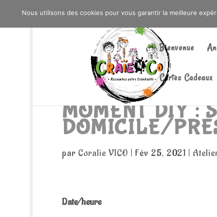
0603176412 - RDV CHEZ SO WATT À SAINT AN
Nous utilisons des cookies pour vous garantir la meilleure expé
Bienvenue
An
Cartes Cadeaux
MOMENT DIY : S
DOMICILE/PRE
par
Coralie VICO
|
Fév 25, 2021
|
Ateli
Date/heure