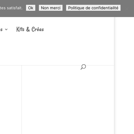
ARTICLES 0
s satisfait.
Ok
Non merci
Politique de confidentialité
s
Kits & Créas