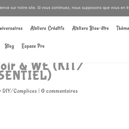
DRÉ OU DANS LA MÉTROPOLE LILLOISE
CRAIENCO@GMAIL.COM
rience sur notre site. Si vous continuez, nous supposons que vous en ête
Recherche
de
niversaires
Ateliers Créatifs
Ateliers Bien-être
Thème
produits
Blog
Espace Pro
oir & WE (KIT/
SENTIEL)
er DIY/Complices
|
0 commentaires