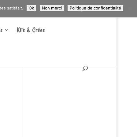
ARTICLES 0
s satisfait.
Ok
Non merci
Politique de confidentialité
s
Kits & Créas