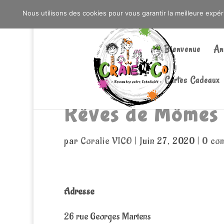
0603176412 - RDV CHEZ SO WATT À SAINT AN
Nous utilisons des cookies pour vous garantir la meilleure expé
Bienvenue
An
Cartes Cadeaux
Rêves de Mômes
par
Coralie VICO
|
Juin 27, 2020
|
0 co
Adresse
26 rue Georges Martens