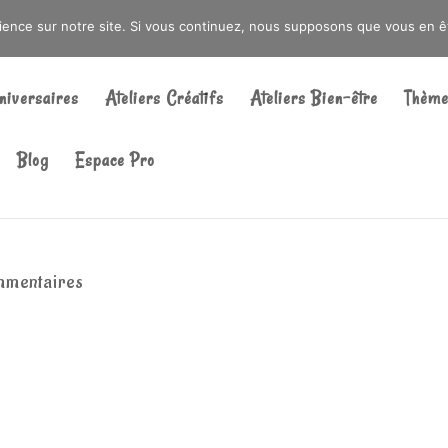
DRÉ OU DANS LA MÉTROPOLE LILLOISE
CRAIENCO@GMAIL.COM
rience sur notre site. Si vous continuez, nous supposons que vous en ête
Recherche
de
niversaires
Ateliers Créatifs
Ateliers Bien-être
Thème
produits
Blog
Espace Pro
mmentaires