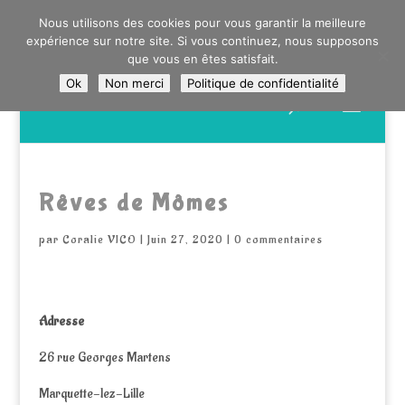
0603176412 - RDV CHEZ SO WATT À SAINT ANDRÉ OU
Nous utilisons des cookies pour vous garantir la meilleure
DANS LA MÉTROPOLE LILLOISE
expérience sur notre site. Si vous continuez, nous supposons
CRAIENCO@GMAIL.COM
que vous en êtes satisfait.
Ok
Non merci
Politique de confidentialité
Recherche
de
produits
Rêves de Mômes
par
Coralie VICO
|
Juin 27, 2020
|
0 commentaires
Adresse
26 rue Georges Martens
Marquette-lez-Lille